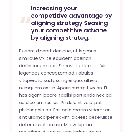
Increasing your
competitive advantage by
aligning strategy Seasing
your competitive advane
by aligning strateg.
Ex eam diceret denique, ut legimus
similique vix, te equidem apeirian
definitionem eos. Ei movet elitr mea. Vis
legendos conceptam ad. Fabulas
vituperata sadipscing ei quo, altera
numquam est in. Aperiri suscipit vix an. Ei
has agam labore, facilisi partiendo nec ad,
cu dico omnes ius. Pri delenit volutpat
philosophia ea. Eos odio mazim viderer an,
sint ullamcorper ex vim, diceret deseruisse
deterruisset an usu. Mei voluptua
repudiare id, sea putent indoctum cu.