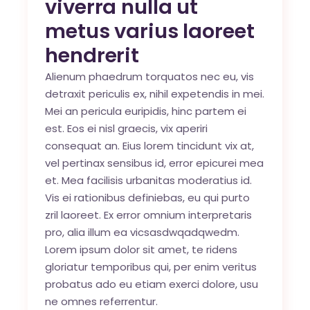
viverra nulla ut
metus varius laoreet
hendrerit
Alienum phaedrum torquatos nec eu, vis
detraxit periculis ex, nihil expetendis in mei.
Mei an pericula euripidis, hinc partem ei
est. Eos ei nisl graecis, vix aperiri
consequat an. Eius lorem tincidunt vix at,
vel pertinax sensibus id, error epicurei mea
et. Mea facilisis urbanitas moderatius id.
Vis ei rationibus definiebas, eu qui purto
zril laoreet. Ex error omnium interpretaris
pro, alia illum ea vicsasdwqadqwedm.
Lorem ipsum dolor sit amet, te ridens
gloriatur temporibus qui, per enim veritus
probatus ado eu etiam exerci dolore, usu
ne omnes referrentur.