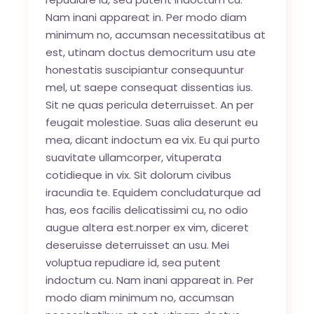
Nam inani appareat in. Per modo diam
minimum no, accumsan necessitatibus at
est, utinam doctus democritum usu ate
honestatis suscipiantur consequuntur
mel, ut saepe consequat dissentias ius.
Sit ne quas pericula deterruisset. An per
feugait molestiae. Suas alia deserunt eu
mea, dicant indoctum ea vix. Eu qui purto
suavitate ullamcorper, vituperata
cotidieque in vix. Sit dolorum civibus
iracundia te. Equidem concludaturque ad
has, eos facilis delicatissimi cu, no odio
augue altera est.norper ex vim, diceret
deseruisse deterruisset an usu. Mei
voluptua repudiare id, sea putent
indoctum cu. Nam inani appareat in. Per
modo diam minimum no, accumsan