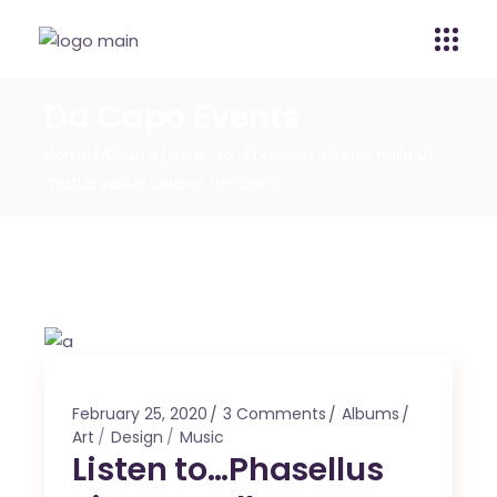
Da Capo Events
Home
Albums
Listen to…Phasellus viverra nulla ut
metus varius laoreet hendrerit
February 25, 2020
3 Comments
Albums
Art
Design
Music
Listen to…Phasellus