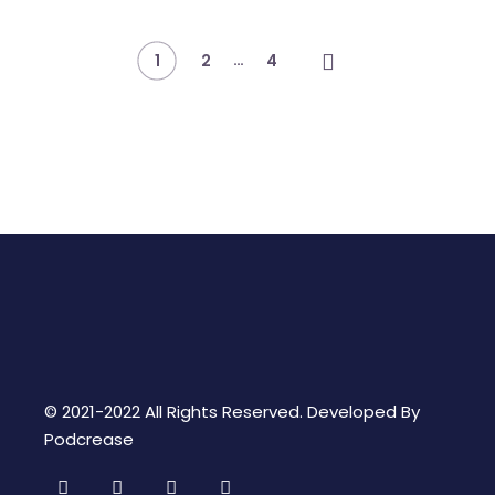
Posts
…
1
2
4
navigation
© 2021-2022 All Rights Reserved. Developed By
Podcrease