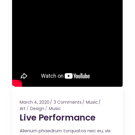
March 4, 2020
3 Comments
Music
Art
Design
Music
Live Performance
Alienum phaedrum torquatos nec eu, vis