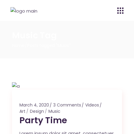
Music Tag
Home
Posts tagged "Music"
March 4, 2020
3 Comments
Videos
Art
Design
Music
Party Time
Lorem ipsum dolor sit amet, consectetuer