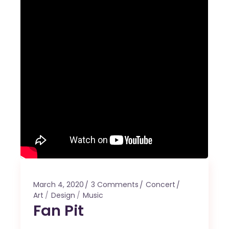
March 4, 2020
3 Comments
Concert
Art
Design
Music
Fan Pit