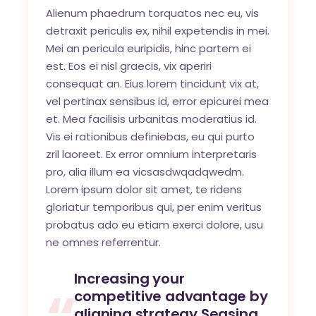
Alienum phaedrum torquatos nec eu, vis
detraxit periculis ex, nihil expetendis in mei.
Mei an pericula euripidis, hinc partem ei
est. Eos ei nisl graecis, vix aperiri
consequat an. Eius lorem tincidunt vix at,
vel pertinax sensibus id, error epicurei mea
et. Mea facilisis urbanitas moderatius id.
Vis ei rationibus definiebas, eu qui purto
zril laoreet. Ex error omnium interpretaris
pro, alia illum ea vicsasdwqadqwedm.
Lorem ipsum dolor sit amet, te ridens
gloriatur temporibus qui, per enim veritus
probatus ado eu etiam exerci dolore, usu
ne omnes referrentur.
Increasing your
competitive advantage by
aligning strategy Seasing