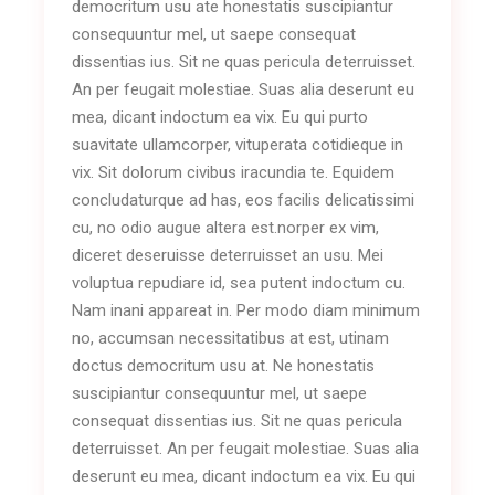
democritum usu ate honestatis suscipiantur
consequuntur mel, ut saepe consequat
dissentias ius. Sit ne quas pericula deterruisset.
An per feugait molestiae. Suas alia deserunt eu
mea, dicant indoctum ea vix. Eu qui purto
suavitate ullamcorper, vituperata cotidieque in
vix. Sit dolorum civibus iracundia te. Equidem
concludaturque ad has, eos facilis delicatissimi
cu, no odio augue altera est.norper ex vim,
diceret deseruisse deterruisset an usu. Mei
voluptua repudiare id, sea putent indoctum cu.
Nam inani appareat in. Per modo diam minimum
no, accumsan necessitatibus at est, utinam
doctus democritum usu at. Ne honestatis
suscipiantur consequuntur mel, ut saepe
consequat dissentias ius. Sit ne quas pericula
deterruisset. An per feugait molestiae. Suas alia
deserunt eu mea, dicant indoctum ea vix. Eu qui