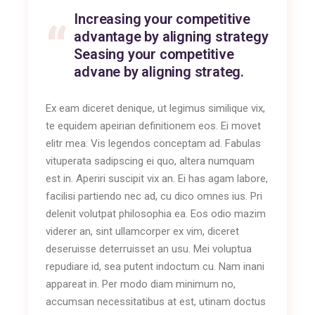
Increasing your competitive
advantage by aligning strategy
Seasing your competitive
advane by aligning strateg.
Ex eam diceret denique, ut legimus similique vix,
te equidem apeirian definitionem eos. Ei movet
elitr mea. Vis legendos conceptam ad. Fabulas
vituperata sadipscing ei quo, altera numquam
est in. Aperiri suscipit vix an. Ei has agam labore,
facilisi partiendo nec ad, cu dico omnes ius. Pri
delenit volutpat philosophia ea. Eos odio mazim
viderer an, sint ullamcorper ex vim, diceret
deseruisse deterruisset an usu. Mei voluptua
repudiare id, sea putent indoctum cu. Nam inani
appareat in. Per modo diam minimum no,
accumsan necessitatibus at est, utinam doctus