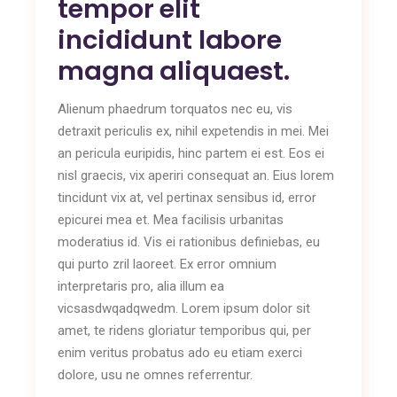
tempor elit
incididunt labore
magna aliquaest.
Alienum phaedrum torquatos nec eu, vis
detraxit periculis ex, nihil expetendis in mei. Mei
an pericula euripidis, hinc partem ei est. Eos ei
nisl graecis, vix aperiri consequat an. Eius lorem
tincidunt vix at, vel pertinax sensibus id, error
epicurei mea et. Mea facilisis urbanitas
moderatius id. Vis ei rationibus definiebas, eu
qui purto zril laoreet. Ex error omnium
interpretaris pro, alia illum ea
vicsasdwqadqwedm. Lorem ipsum dolor sit
amet, te ridens gloriatur temporibus qui, per
enim veritus probatus ado eu etiam exerci
dolore, usu ne omnes referrentur.