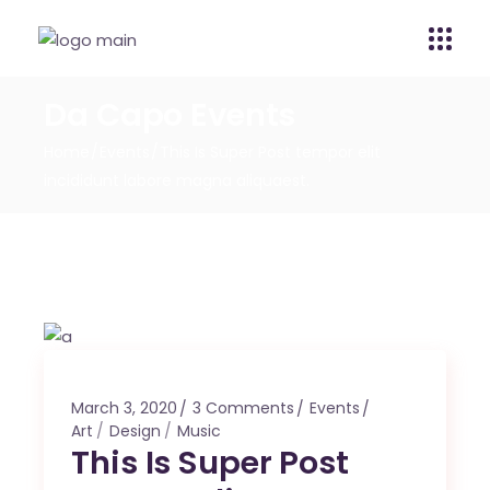
Da Capo Events
Home
Events
This Is Super Post tempor elit
incididunt labore magna aliquaest.
March 3, 2020
3 Comments
Events
Art
Design
Music
This Is Super Post